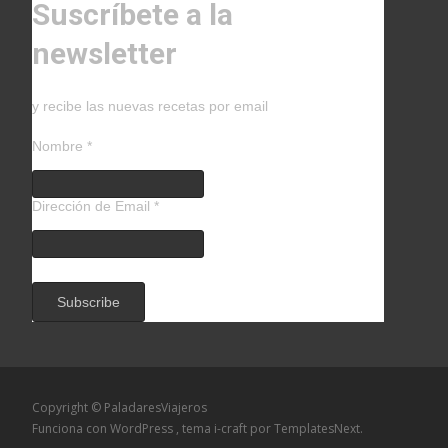
Suscríbete a la
newsletter
y recibe las nuevas recetas por email
Nombre
*
Dirección de Email
*
Copyright © PaladaresViajeros
Funciona con WordPress
, tema
i-craft
por TemplatesNext.