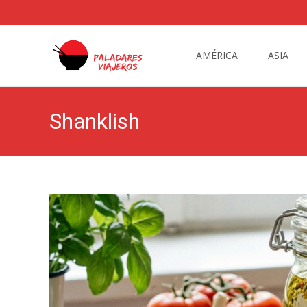
Saltar
al
AMÉRICA
ASIA
contenido
Shanklish