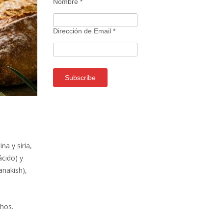
Nombre
*
Dirección de Email
*
na y siria,
ácido) y
anakish),
hos.