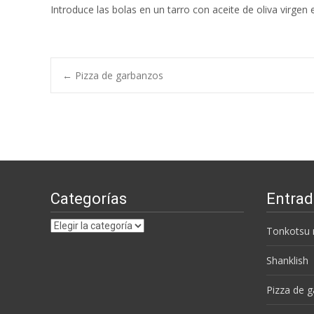
Introduce las bolas en un tarro con aceite de oliva virgen
Navegación
←
Pizza de garbanzos
de
entradas
Categorías
Entrad
Categorías
Tonkotsu
Shanklish
Pizza de 