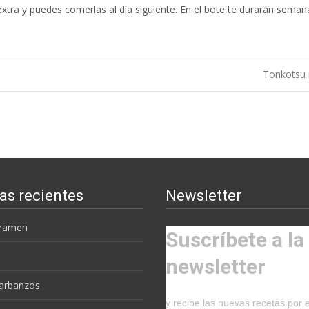
 extra y puedes comerlas al día siguiente. En el bote te durarán seman
Tonkotsu
as recientes
Newsletter
 ramen
Suscríbete a la
newsletter
garbanzos
y recibe las nuevas recetas por 