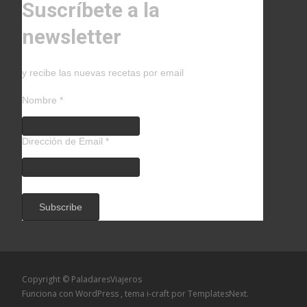
Suscríbete a la
newsletter
y recibe las nuevas recetas por email
Nombre
*
Dirección de Email
*
Copyright © PaladaresViajeros
Funciona con WordPress
, tema
i-craft
por TemplatesNext.