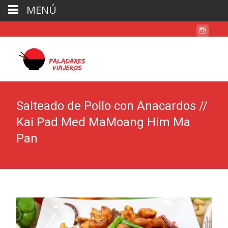
MENÚ
Salteado de Pollo con Anacardos //
Kai Pad Med MaMoang Him Ma
Pan