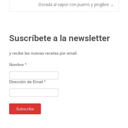
Navegación
Dorada al vapor con puerro y jengibre
→
de
entradas
Suscríbete a la newsletter
y recibe las nuevas recetas por email
Nombre
*
Dirección de Email
*