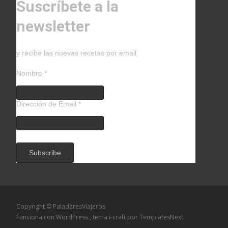
Suscríbete a la
newsletter
y recibe las nuevas recetas por email
Nombre
*
Dirección de Email
*
Copyright © PaladaresViajeros
Funciona con WordPress
, tema
i-craft
por TemplatesNext.